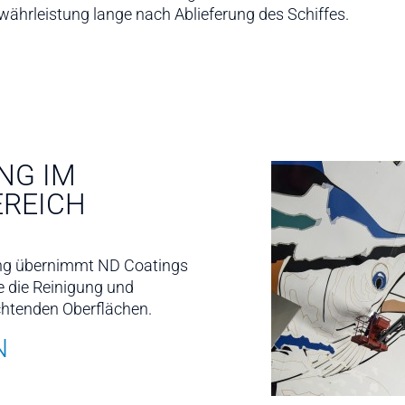
währleistung lange nach Ablieferung des Schiffes.
NG IM
EREICH
ung übernimmt ND Coatings
 die Reinigung und
chtenden Oberflächen.
N